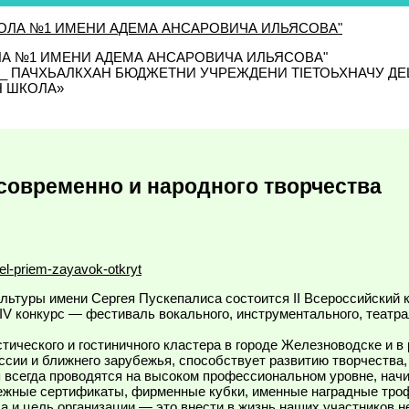
ЛА №1 ИМЕНИ АДЕМА АНСАРОВИЧА ИЛЬЯСОВА"
_______ ПАЧХЬАЛКХАН БЮДЖЕТНИ УЧРЕЖДЕНИ ТIЕТОЬХНАЧУ
Н ШКОЛА»
 современно и народного творчества
evel-priem-zayavok-otkryt
ультуры имени Сергея Пускепалиса состоится II Всероссийский 
 и IV конкурс — фестиваль вокального, инструментального, теат
тического и гостиничного кластера в городе Железноводске и в
России и ближнего зарубежья, способствует развитию творчеств
всегда проводятся на высоком профессиональном уровне, начин
жные сертификаты, фирменные кубки, именные наградные трофеи
ча и цель организации — это внести в жизнь наших участников н