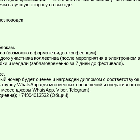
иям в лучшую сторону на выходе.
лезноводск
блокам.
са (возможно в формате видео-конфеенции).
ого участника коллектива (после мероприятия в электронном в
 и медали (заблаговременно за 7 дней до фестиваля).
рс.
ый номер будет оценен и награжден дипломом с соответствующ
в группу WhatsApp для мгновенных оповещений и оперативного 
мессенджеры WhatsApp, Viber, Telegram):
диевна); +74994013532 (Общий)