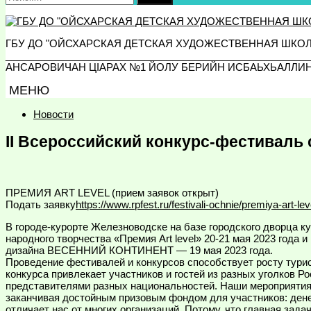
ГБУ ДО "ОЙСХАРСКАЯ ДЕТСКАЯ ХУДОЖЕСТВЕННАЯ ШКО
_________________________________________________
АНСАРОВИЧАН ЦIАРАХ №1 ЙОЛУ БЕРИЙН ИСБАЬХЬАЛЛИ
МЕНЮ
Новости
II Всероссийский конкурс-фестиваль
ПРЕМИЯ ART LEVEL (прием заявок открыт)
Подать заявку
https://www.rpfest.ru/festivali-ochnie/premiya-art-l
В городе-курорте Железноводске на базе городского дворца к
народного творчества «Премия Art level» 20-21 мая 2023 года
дизайна ВЕСЕННИЙ КОНТИНЕНТ — 19 мая 2023 года.
Проведение фестивалей и конкурсов способствует росту турис
конкурса привлекает участников и гостей из разных уголков 
представителями разных национальностей. Наши мероприятия 
заканчивая достойным призовым фондом для участников: дене
отличает нас от многих организаций. Потому, что главная зада