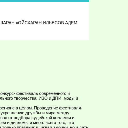
 ДЕШАРАН «ОЙСХАРАН ИЛЬЯСОВ АДЕМ
конкурс- фестиваль современного и
рального творчества, ИЗО и ДПИ, моды и
 регионе в целом. Проведение фестиваля-
а, укреплению дружбы и мира между
ая от подбора судейской коллегии и
 и дипломы и много всего того, что
е только праздник и шквал эмоций, но и дать