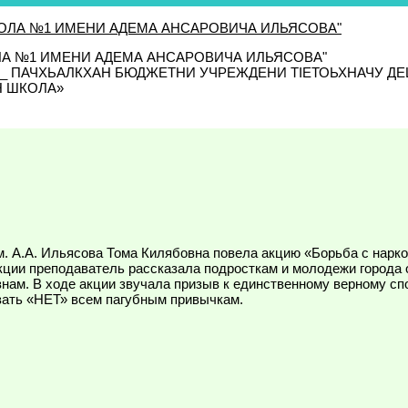
ЛА №1 ИМЕНИ АДЕМА АНСАРОВИЧА ИЛЬЯСОВА"
_______ ПАЧХЬАЛКХАН БЮДЖЕТНИ УЧРЕЖДЕНИ ТIЕТОЬХНАЧУ
Н ШКОЛА»
. А.А. Ильясова Тома Килябовна повела акцию «Борьба с нарк
кции преподаватель рассказала подросткам и молодежи города о
знам. В ходе акции звучала призыв к единственному верному сп
азать «НЕТ» всем пагубным привычкам.